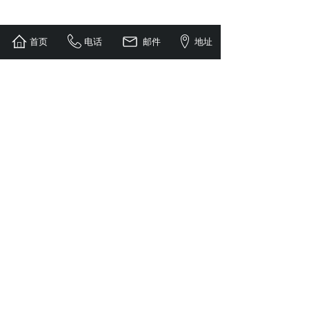
首页
电话
邮件
地址
6.产品的质量在于您的选择
好贵，没错，因为好，所以贵！产品贵在品
质，人贵在品味！产品的质量在于您的选择！
世上没有花最少的钱却能买到最好产品的事
情。
7.完美追求、品质为先
有人问：“你的机械能不能便宜点”
我只能说：“我不能给您最低的价格，我只能
给您最高的品质，我宁可为价格解释一阵子，
也不愿为质量道歉一辈子。